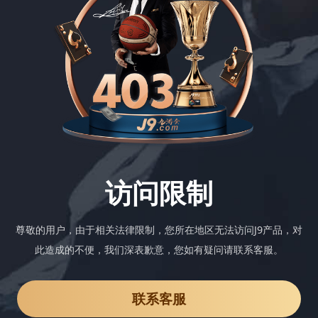
访问限制
尊敬的用户，由于相关法律限制，您所在地区无法访问J9产品，对
此造成的不便，我们深表歉意，您如有疑问请联系客服。
联系客服