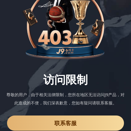
访问限制
尊敬的用户，由于相关法律限制，您所在地区无法访问J9产品，对
此造成的不便，我们深表歉意，您如有疑问请联系客服。
联系客服