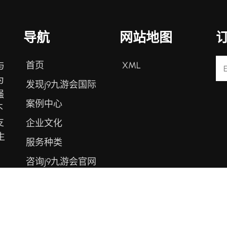
导航
网站地图
首页
XML
与
为
发现j9九游会国际
强
案例中心
不
支
企业文化
生
服务种类
咨询j9九游会官网
入口