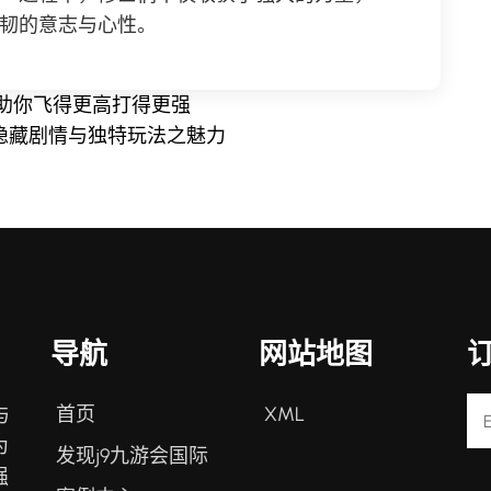
韧的意志与心性。
助你飞得更高打得更强
隐藏剧情与独特玩法之魅力
导航
网站地图
首页
XML
与
为
发现j9九游会国际
强