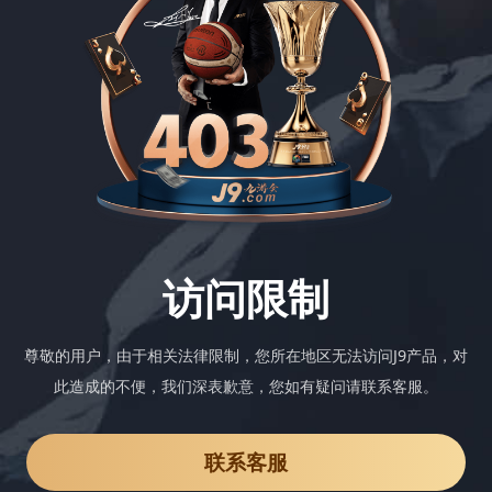
访问限制
尊敬的用户，由于相关法律限制，您所在地区无法访问J9产品，对
此造成的不便，我们深表歉意，您如有疑问请联系客服。
联系客服