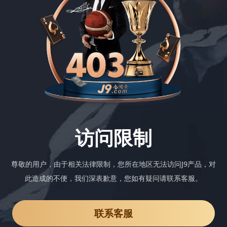
访问限制
尊敬的用户，由于相关法律限制，您所在地区无法访问J9产品，对
此造成的不便，我们深表歉意，您如有疑问请联系客服。
联系客服